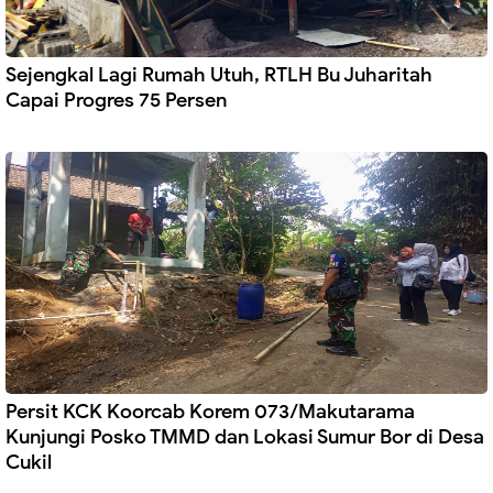
Sejengkal Lagi Rumah Utuh, RTLH Bu Juharitah
Capai Progres 75 Persen
Persit KCK Koorcab Korem 073/Makutarama
Kunjungi Posko TMMD dan Lokasi Sumur Bor di Desa
Cukil