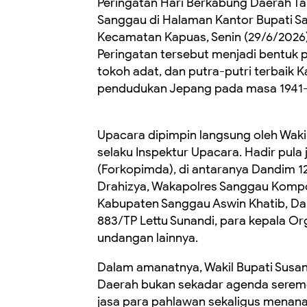
Peringatan Hari Berkabung Daerah T
Sanggau di Halaman Kantor Bupati Sa
Kecamatan Kapuas, Senin (29/6/2026)
Peringatan tersebut menjadi bentuk
tokoh adat, dan putra-putri terbaik
pendudukan Jepang pada masa 1941–
Upacara dipimpin langsung oleh Wakil
selaku Inspektur Upacara. Hadir pula
(Forkopimda), di antaranya Dandim 1
Drahizya, Wakapolres Sanggau Kompo
Kabupaten Sanggau Aswin Khatib, Dan
883/TP Lettu Sunandi, para kepala Or
undangan lainnya.
Dalam amanatnya, Wakil Bupati Sus
Daerah bukan sekadar agenda serem
jasa para pahlawan sekaligus menana