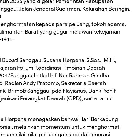
ahun 2026 yang digelar Pemerintah Kabupaten
nggau, Jalan Jenderal Sudirman, Kelurahan Beringin,
.
 penghormatan kepada para pejuang, tokoh agama,
 Kalimantan Barat yang gugur melawan kekejaman
1945.
 Bupati Sanggau, Susana Herpena, S.Sos., M.H.,
 jajaran Forum Koordinasi Pimpinan Daerah
204/Sanggau Letkol Inf. Nur Rahman Gindha
l Radian Andy Pratomo, Sekretaris Daerah
ki Brimob Sanggau Ipda Flayianus, Danki Yonif
ganisasi Perangkat Daerah (OPD), serta tamu
ana Herpena menegaskan bahwa Hari Berkabung
onial, melainkan momentum untuk menghormati
mkan nilai-nilai perjuangan kepada generasi