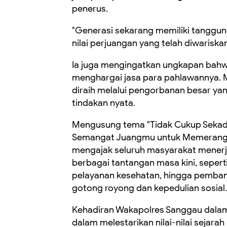
penerus.
"Generasi sekarang memiliki tanggun
nilai perjuangan yang telah diwariskan
Ia juga mengingatkan ungkapan bahw
menghargai jasa para pahlawannya. M
diraih melalui pengorbanan besar ya
tindakan nyata.
Mengusung tema "Tidak Cukup Sekada
Semangat Juangmu untuk Memerangi Se
mengajak seluruh masyarakat mene
berbagai tantangan masa kini, seperti
pelayanan kesehatan, hingga pemb
gotong royong dan kepedulian sosial.
Kehadiran Wakapolres Sanggau dalam
dalam melestarikan nilai-nilai sejar