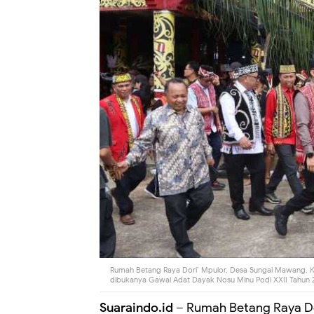
Rumah Betang Raya Dori’ Mpulor, Desa Sungai Mawang, 
dibukanya Gawai Adat Dayak Nosu Minu Podi XXII Tahun 2
Suaraindo.id
– Rumah Betang Raya Do