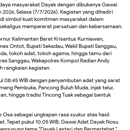
udaya masyarakat Dayak dengan dibukanya Gawai
 2026, Selasa (7/7/2026). Kegiatan yang dihadiri
adi simbol kuat komitmen masyarakat dalam
r sekaligus mempererat persatuan dan kebersamaan.
rnur Kalimantan Barat Krisantus Kurniawan,
nes Ontot, Bupati Sekadau, Wakil Bupati Sanggau,
mda, tokoh adat, tokoh agama, hingga tamu dari
olres Sanggau, Wakapolres Kompol Radian Andy
uh rangkaian kegiatan.
kul 08.45 WIB dengan penyambutan adat yang sarat
omang Pembuka, Pancong Buluh Muda, injak telur,
an, hingga tradisi Tincong Tuak sebagai bentuk
o Osa sebagai ungkapan rasa syukur atas hasil
at. Tepat pukul 10.05 WIB, Gawai Adat Dayak Nosu
mengusung tema "Dayak Lestari dan Bermartabat."