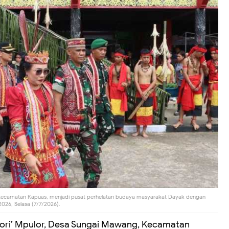
Kecamatan Kapuas, menjadi pusat perhelatan budaya masyarakat Dayak dengan
026, Selasa (7/7/2026).
ri’ Mpulor, Desa Sungai Mawang, Kecamatan