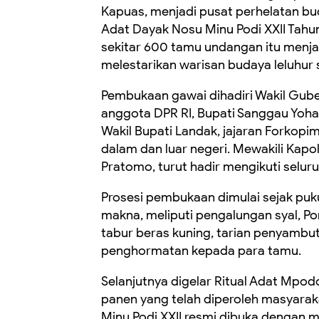
Kapuas, menjadi pusat perhelatan b
Adat Dayak Nosu Minu Podi XXII Tahun
sekitar 600 tamu undangan itu menj
melestarikan warisan budaya leluhu
Pembukaan gawai dihadiri Wakil Gube
anggota DPR RI, Bupati Sanggau Yoha
Wakil Bupati Landak, jajaran Forkopi
dalam dan luar negeri. Mewakili Kap
Pratomo, turut hadir mengikuti selur
Prosesi pembukaan dimulai sejak pu
makna, meliputi pengalungan syal, P
tabur beras kuning, tarian penyambut
penghormatan kepada para tamu.
Selanjutnya digelar Ritual Adat Mpod
panen yang telah diperoleh masyarak
Minu Podi XXII resmi dibuka dengan 