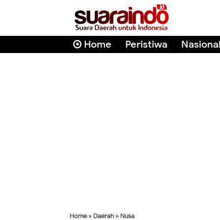
Home
Peristiwa
Nasiona
Home
»
Daerah
»
Nusa