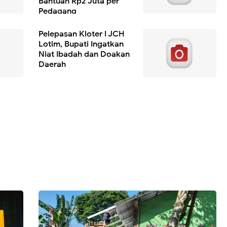
Bantuan Rp2 Juta per
Pedagang
Pelepasan Kloter I JCH
Lotim, Bupati Ingatkan
Niat Ibadah dan Doakan
Daerah