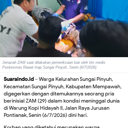
Jenazah ZAM saat dilakukan pemeriksaan luar oleh tim medis
Puskesmas Rawat Inap Sungai Pinyuh, Senin (6/7/2026).
Suaraindo.id
– Warga Kelurahan Sungai Pinyuh,
Kecamatan Sungai Pinyuh, Kabupaten Mempawah,
digegerkan dengan ditemukannya seorang pria
berinisial ZAM (29) dalam kondisi meninggal dunia
di Warung Kopi Hidayah II, Jalan Raya Jurusan
Pontianak, Senin (6/7/2026) dini hari.
Korban yang diketahui merupakan warga