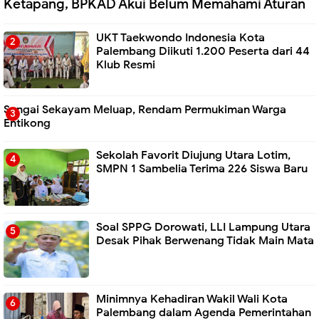
Ketapang, BPKAD Akui Belum Memahami Aturan
UKT Taekwondo Indonesia Kota
Palembang Diikuti 1.200 Peserta dari 44
Klub Resmi
Sungai Sekayam Meluap, Rendam Permukiman Warga
Entikong
Sekolah Favorit Diujung Utara Lotim,
SMPN 1 Sambelia Terima 226 Siswa Baru ‎
Soal SPPG Dorowati, LLI Lampung Utara
Desak Pihak Berwenang Tidak Main Mata
Minimnya Kehadiran Wakil Wali Kota
Palembang dalam Agenda Pemerintahan