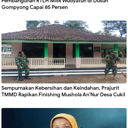
Pembangunan RTLH Milik Wudyatun di Dusun
Gompyong Capai 85 Persen
Sempurnakan Kebersihan dan Keindahan, Prajurit
TMMD Rapikan Finishing Mushola An’Nur Desa Cukil