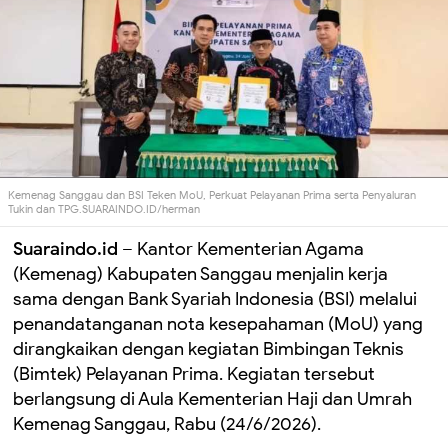
Kemenag Sanggau dan BSI Teken MoU, Perkuat Pelayanan Prima serta Penyaluran
Tukin dan TPG.SUARAINDO.ID/herman
Suaraindo.id
– Kantor Kementerian Agama
(Kemenag) Kabupaten Sanggau menjalin kerja
sama dengan Bank Syariah Indonesia (BSI) melalui
penandatanganan nota kesepahaman (MoU) yang
dirangkaikan dengan kegiatan Bimbingan Teknis
(Bimtek) Pelayanan Prima. Kegiatan tersebut
berlangsung di Aula Kementerian Haji dan Umrah
Kemenag Sanggau, Rabu (24/6/2026).