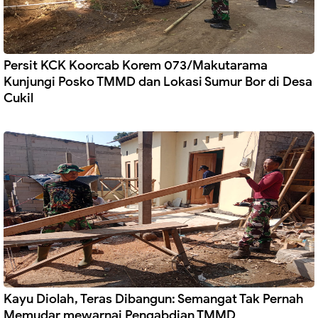
Persit KCK Koorcab Korem 073/Makutarama
Kunjungi Posko TMMD dan Lokasi Sumur Bor di Desa
Cukil
Kayu Diolah, Teras Dibangun: Semangat Tak Pernah
Memudar mewarnai Pengabdian TMMD