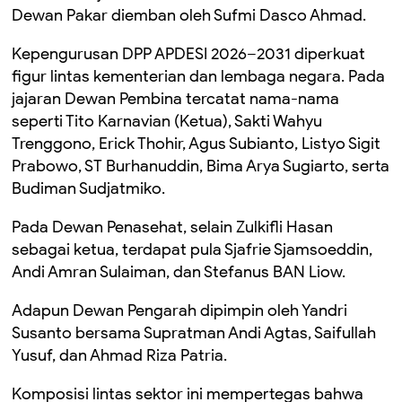
Dewan Pakar diemban oleh
Sufmi Dasco Ahmad
.
Kepengurusan DPP APDESI 2026–2031 diperkuat
figur lintas kementerian dan lembaga negara. Pada
jajaran Dewan Pembina tercatat nama-nama
seperti
Tito Karnavian
(Ketua),
Sakti Wahyu
Trenggono
,
Erick Thohir
,
Agus Subianto
,
Listyo Sigit
Prabowo
,
ST Burhanuddin
,
Bima Arya Sugiarto
, serta
Budiman Sudjatmiko
.
Pada Dewan Penasehat, selain
Zulkifli Hasan
sebagai ketua, terdapat pula
Sjafrie Sjamsoeddin
,
Andi Amran Sulaiman
, dan
Stefanus BAN Liow
.
Adapun Dewan Pengarah dipimpin oleh
Yandri
Susanto
bersama
Supratman Andi Agtas
,
Saifullah
Yusuf
, dan
Ahmad Riza Patria
.
Komposisi lintas sektor ini mempertegas bahwa