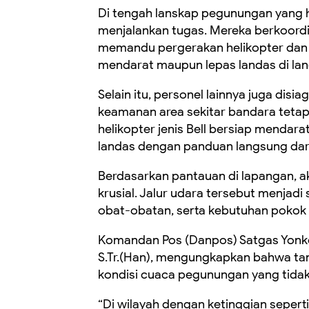
Di tengah lanskap pegunungan yang h
menjalankan tugas. Mereka berkoordi
memandu pergerakan helikopter dan 
mendarat maupun lepas landas di la
Selain itu, personel lainnya juga disi
keamanan area sekitar bandara tetap k
helikopter jenis Bell bersiap mendara
landas dengan panduan langsung dari 
Berdasarkan pantauan di lapangan, ak
krusial. Jalur udara tersebut menjad
obat-obatan, serta kebutuhan pokok la
Komandan Pos (Danpos) Satgas Yonko 
S.Tr.(Han), mengungkapkan bahwa ta
kondisi cuaca pegunungan yang tida
“Di wilayah dengan ketinggian sepert