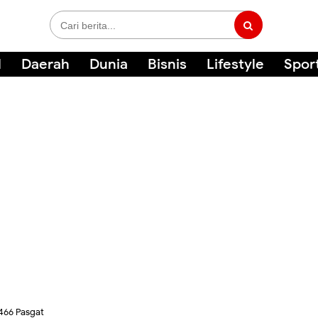
l
Daerah
Dunia
Bisnis
Lifestyle
Spor
466 Pasgat