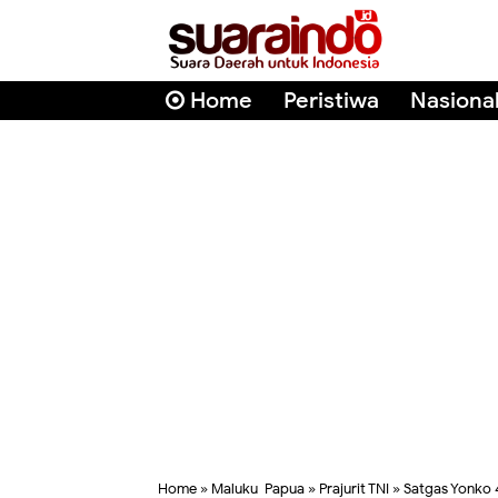
Home
Peristiwa
Nasiona
Home
»
Maluku-Papua
»
Prajurit TNI
»
Satgas Yonko 