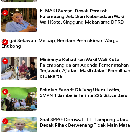
K-MAKI Sumsel Desak Pemkot
Palembang Jelaskan Keberadaan Wakil
Wali Kota, Singgung Mekanisme DPRD
Sungai Sekayam Meluap, Rendam Permukiman Warga
Entikong
Minimnya Kehadiran Wakil Wali Kota
Palembang dalam Agenda Pemerintahan
Terjawab, Ajudan: Masih Jalani Pemulihan
di Jakarta
Sekolah Favorit Diujung Utara Lotim,
SMPN 1 Sambelia Terima 226 Siswa Baru ‎
Soal SPPG Dorowati, LLI Lampung Utara
Desak Pihak Berwenang Tidak Main Mata