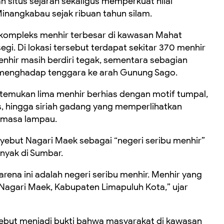
 situs sejarah sekaligus memperkuat nilai
nangkabau sejak ribuan tahun silam.
 kompleks menhir terbesar di kawasan Mahat
gi. Di lokasi tersebut terdapat sekitar 370 menhir
nhir masih berdiri tegak, sementara sebagian
i menghadap tenggara ke arah Gunung Sago.
 ditemukan lima menhir berhias dengan motif tumpal,
s, hingga siriah gadang yang memperlihatkan
 masa lampau.
ebut Nagari Maek sebagai “negeri seribu menhir”
nyak di Sumbar.
arena ini adalah negeri seribu menhir. Menhir yang
 Nagari Maek, Kabupaten Limapuluh Kota,” ujar
ebut menjadi bukti bahwa masyarakat di kawasan