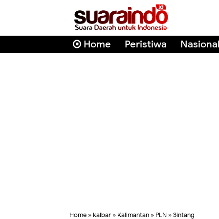
Home
Peristiwa
Nasiona
Home
»
kalbar
»
Kalimantan
»
PLN
»
Sintang