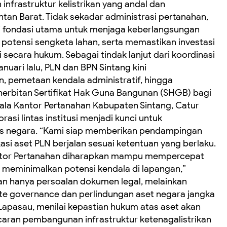
frastruktur kelistrikan yang andal dan
ntan Barat. Tidak sekadar administrasi pertanahan,
gai fondasi utama untuk menjaga keberlangsungan
i potensi sengketa lahan, serta memastikan investasi
 secara hukum. Sebagai tindak lanjut dari koordinasi
anuari lalu, PLN dan BPN Sintang kini
, pemetaan kendala administratif, hingga
erbitan Sertifikat Hak Guna Bangunan (SHGB) bagi
pala Kantor Pertanahan Kabupaten Sintang, Catur
si lintas institusi menjadi kunci untuk
gis negara. “Kami siap memberikan pendampingan
kasi aset PLN berjalan sesuai ketentuan yang berlaku.
antor Pertanahan diharapkan mampu mempercepat
us meminimalkan potensi kendala di lapangan,”
ukan hanya persoalan dokumen legal, melainkan
te governance dan perlindungan aset negara jangka
Lapasau, menilai kepastian hukum atas aset akan
aran pembangunan infrastruktur ketenagalistrikan