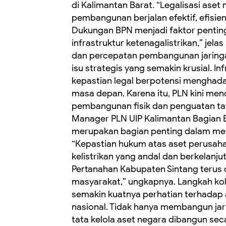
di Kalimantan Barat. “Legalisasi ase
pembangunan berjalan efektif, efisie
Dukungan BPN menjadi faktor pent
infrastruktur ketenagalistrikan,” jela
dan percepatan pembangunan jaringa
isu strategis yang semakin krusial. I
kepastian legal berpotensi menghad
masa depan. Karena itu, PLN kini men
pembangunan fisik dan penguatan tata
Manager PLN UIP Kalimantan Bagian B
merupakan bagian penting dalam menja
“Kepastian hukum atas aset perusa
kelistrikan yang andal dan berkelanj
Pertanahan Kabupaten Sintang terus 
masyarakat,” ungkapnya. Langkah kol
semakin kuatnya perhatian terhada
nasional. Tidak hanya membangun jari
tata kelola aset negara dibangun seca