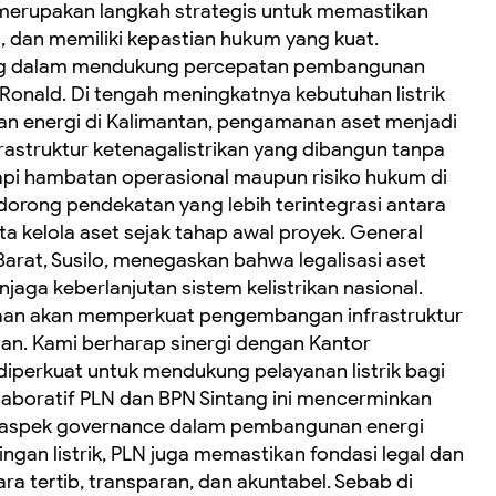
t merupakan langkah strategis untuk memastikan
n, dan memiliki kepastian hukum yang kuat.
ing dalam mendukung percepatan pembangunan
s Ronald. Di tengah meningkatnya kebutuhan listrik
n energi di Kalimantan, pengamanan aset menjadi
nfrastruktur ketenagalistrikan yang dibangun tanpa
api hambatan operasional maupun risiko hukum di
dorong pendekatan yang lebih terintegrasi antara
 kelola aset sejak tahap awal proyek. General
arat, Susilo, menegaskan bahwa legalisasi aset
ga keberlanjutan sistem kelistrikan nasional.
haan akan memperkuat pengembangan infrastruktur
utan. Kami berharap sinergi dengan Kantor
diperkuat untuk mendukung pelayanan listrik bagi
aboratif PLN dan BPN Sintang ini mencerminkan
p aspek governance dalam pembangunan energi
ngan listrik, PLN juga memastikan fondasi legal dan
ra tertib, transparan, dan akuntabel. Sebab di