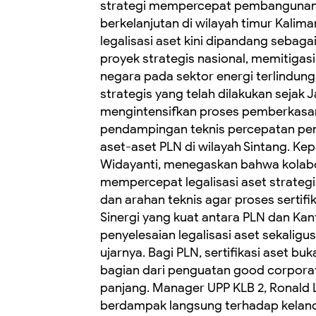
strategi mempercepat pembangunan in
berkelanjutan di wilayah timur Kalima
legalisasi aset kini dipandang seba
proyek strategis nasional, memitigas
negara pada sektor energi terlindungi
strategis yang telah dilakukan sejak J
mengintensifkan proses pemberkasan
pendampingan teknis percepatan pen
aset-aset PLN di wilayah Sintang. Ke
Widayanti, menegaskan bahwa kolabora
mempercepat legalisasi aset strate
dan arahan teknis agar proses sertifi
Sinergi yang kuat antara PLN dan K
penyelesaian legalisasi aset sekalig
ujarnya. Bagi PLN, sertifikasi aset b
bagian dari penguatan good corpora
panjang. Manager UPP KLB 2, Ronald 
berdampak langsung terhadap kelanc