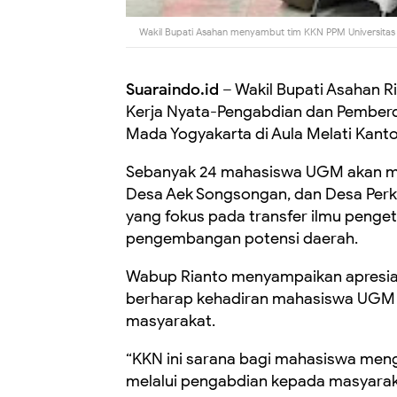
Wakil Bupati Asahan menyambut tim KKN PPM Universita
Suaraindo.id
– Wakil Bupati Asahan R
Kerja Nyata-Pengabdian dan Pember
Mada Yogyakarta di Aula Melati Kant
Sebanyak 24 mahasiswa UGM akan men
Desa Aek Songsongan, dan Desa Per
yang fokus pada transfer ilmu peng
pengembangan potensi daerah.
Wabup Rianto menyampaikan apresiasi
berharap kehadiran mahasiswa UGM m
masyarakat.
“KKN ini sarana bagi mahasiswa men
melalui pengabdian kepada masyaraka