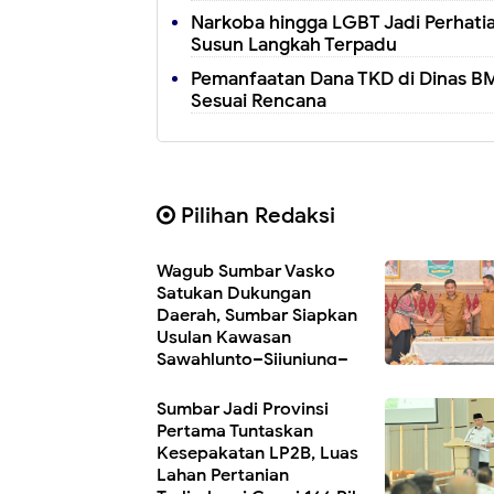
Narkoba hingga LGBT Jadi Perhati
Susun Langkah Terpadu
Pemanfaatan Dana TKD di Dinas BM
Sesuai Rencana
Pilihan Redaksi
Wagub Sumbar Vasko
Satukan Dukungan
Daerah, Sumbar Siapkan
Usulan Kawasan
Sawahlunto–Sijunjung–
Dharmasraya sebagai Proyek Strategis
Nasional
Sumbar Jadi Provinsi
Pertama Tuntaskan
Kesepakatan LP2B, Luas
Lahan Pertanian