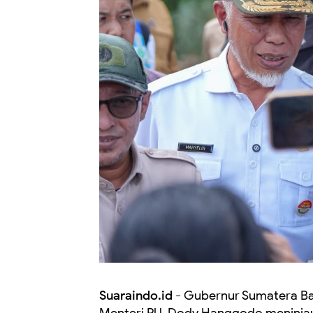
Suaraindo.id -
Gubernur Sumatera Ba
Menteri PU, Dody Hanggodo meninjau