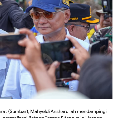
rat (Sumbar), Mahyeldi Ansharullah mendampingi
 normalisasi Batang Tompo Sitangkai di Jorong