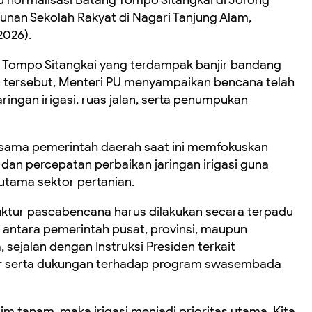
unan Sekolah Rakyat di Nagari Tanjung Alam,
2026).
g Tompo Sitangkai yang terdampak banjir bandang
 tersebut, Menteri PU menyampaikan bencana telah
ingan irigasi, ruas jalan, serta penumpukan
sama pemerintah daerah saat ini memfokuskan
dan percepatan perbaikan jaringan irigasi guna
utama sektor pertanian.
uktur pascabencana harus dilakukan secara terpadu
ntara pemerintah pusat, provinsi, maupun
 sejalan dengan Instruksi Presiden terkait
ur serta dukungan terhadap program swasembada
m tanam, maka irigasi menjadi prioritas utama. Kita