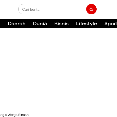
l
Daerah
Dunia
Bisnis
Lifestyle
Spor
ang
»
Warga Binaan