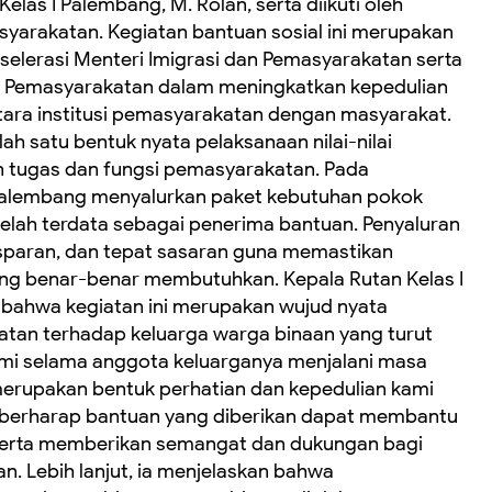
elas I Palembang, M. Rolan, serta diikuti oleh
syarakatan. Kegiatan bantuan sosial ini merupakan
selerasi Menteri Imigrasi dan Pemasyarakatan serta
ral Pemasyarakatan dalam meningkatkan kepedulian
ara institusi pemasyarakatan dengan masyarakat.
alah satu bentuk nyata pelaksanaan nilai-nilai
 tugas dan fungsi pemasyarakatan. Pada
 Palembang menyalurkan paket kebutuhan pokok
elah terdata sebagai penerima bantuan. Penyaluran
ansparan, dan tepat sasaran guna memastikan
ang benar-benar membutuhkan. Kepala Rutan Kelas I
bahwa kegiatan ini merupakan wujud nyata
katan terhadap keluarga warga binaan yang turut
mi selama anggota keluarganya menjalani masa
 merupakan bentuk perhatian dan kepedulian kami
 berharap bantuan yang diberikan dapat membantu
serta memberikan semangat dan dukungan bagi
n. Lebih lanjut, ia menjelaskan bahwa