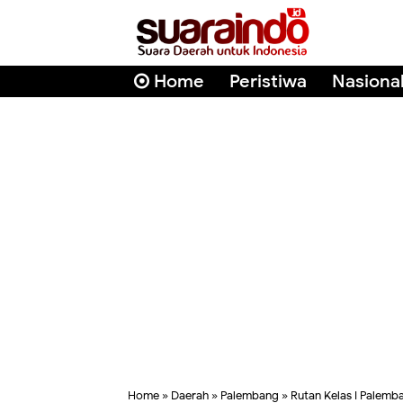
Home
Peristiwa
Nasiona
Home
»
Daerah
»
Palembang
»
Rutan Kelas I Palemb