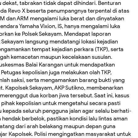
u dekat, tabrakan tidak dapat dihindari. Benturan
a Revo X beserta penumpangnya terpental di atas
 HM dan ARM mengalami luka berat dan dinyatakan
endara Yamaha Vixion, IS, hanya mengalami luka
aporkan ke Polsek Sekayam. Mendapat laporan
sek Sekayam langsung mendatangi lokasi kejadian
ngamankan tempat kejadian perkara (TKP), serta
cegah kemacetan maupun kecelakaan susulan.
 Puskesmas Balai Karangan untuk mendapatkan
etugas kepolisian juga melakukan olah TKP,
lah saksi, serta mengamankan barang bukti yang
ut. Kapolsek Sekayam, AKP Sutikno, membenarkan
g merenggut dua korban jiwa tersebut. Saat ini, kasus
ihak kepolisian untuk mengetahui secara pasti
kepada seluruh pengguna jalan agar selalu berhati-
 hendak berbelok, pastikan kondisi lalu lintas aman
datang dari arah belakang maupun depan guna
ujar Kapolsek. Polisi mengingatkan masyarakat untuk