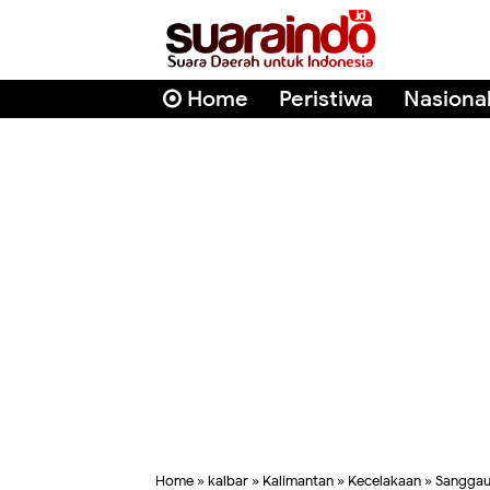
Home
Peristiwa
Nasiona
Home
»
kalbar
»
Kalimantan
»
Kecelakaan
»
Sangga