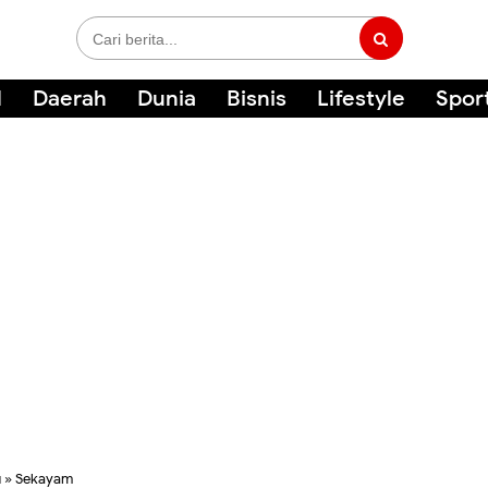
l
Daerah
Dunia
Bisnis
Lifestyle
Spor
u
»
Sekayam