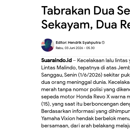
Tabrakan Dua Se
Sekayam, Dua R
Editor:
Hendrik Syahputra
Rabu, 03 Juni 2026 - 05.30
Suaraindo.id
– Kecelakaan lalu lintas
Lintas Malindo, tepatnya di atas J
Sanggau, Senin (1/6/2026) sekitar puk
dua orang meninggal dunia. Kecelak
merah tanpa nomor polisi yang dikenda
sepeda motor Honda Revo X warna me
(15), yang saat itu berboncengan den
Berdasarkan informasi yang dihimpun
Yamaha Vixion hendak berbelok menuj
bersamaan, dari arah belakang mela